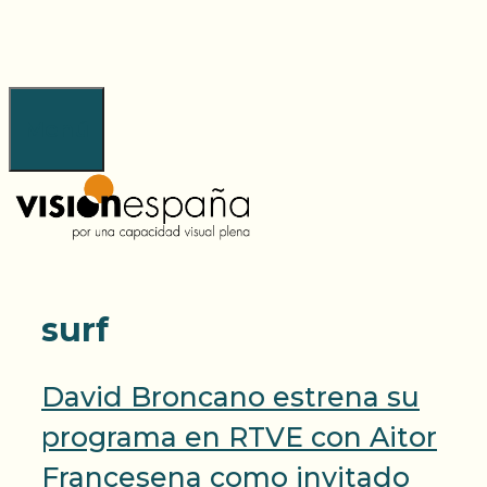
Saltar
al
contenido
Menú
surf
David Broncano estrena su
programa en RTVE con Aitor
Francesena como invitado