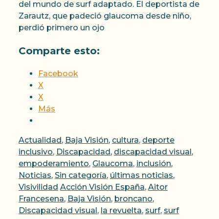
del mundo de surf adaptado. El deportista de
Zarautz, que padeció glaucoma desde niño,
perdió primero un ojo
Comparte esto:
Facebook
X
X
Más
Categorías
Actualidad
,
Baja Visión
,
cultura
,
deporte
inclusivo
,
Discapacidad
,
discapacidad visual
,
empoderamiento
,
Glaucoma
,
inclusión
,
Noticias
,
Sin categoría
,
últimas noticias
,
Etiquetas
Visivilidad
Acción Visión España
,
Aitor
Francesena
,
Baja Visión
,
broncano
,
Discapacidad visual
,
la revuelta
,
surf
,
surf