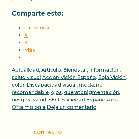
Comparte esto:
Facebook
X
X
Más
Categorías
Actualidad
,
Artículo
,
Bienestar
,
información
,
Etiquetas
salud visual
Acción Visión España
,
Baja Visión
,
color
,
Discapacidad visual
,
moda
,
no
recomendable
,
ojos
,
queratopigmentación
,
riesgos
,
salud
,
SEO
,
Sociedad Española de
Oftalmología
Deja un comentario
CONTACTO