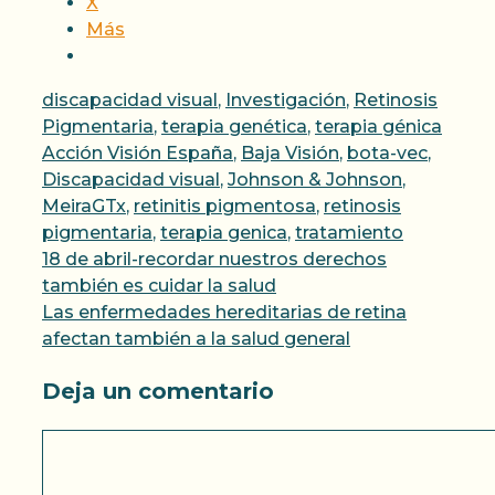
X
Más
Categorías
discapacidad visual
,
Investigación
,
Retinosis
Etiqu
Pigmentaria
,
terapia genética
,
terapia génica
Acción Visión España
,
Baja Visión
,
bota-vec
,
Discapacidad visual
,
Johnson & Johnson
,
MeiraGTx
,
retinitis pigmentosa
,
retinosis
pigmentaria
,
terapia genica
,
tratamiento
18 de abril-recordar nuestros derechos
también es cuidar la salud
Las enfermedades hereditarias de retina
afectan también a la salud general
Deja un comentario
Comentario