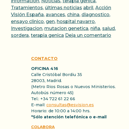
información
,
Noticias
,
terapia génica
,
Etiquetas
Tratamientos
,
últimas noticias
abril
,
Acción
Visión España
,
avances
,
china
,
diagnostico
,
ensayo clinico
,
gen
,
hospital navarro
,
Investigacion
,
mutacion genetica
,
niña
,
salud
,
sordera
,
terapia genica
Deja un comentario
CONTACTO
OFICINA 416
Calle Cristóbal Bordiu 35
28003, Madrid.
(Metro Rios Rosas o Nuevos Ministerios.
Autobús número 45)
Tel.: +34 722 61 22 66
E-mail:
consultas@esvision.es
Horario: de 10:00 a 14:00 hrs.
*Sólo atención telefónica o e-mail
COLABORA