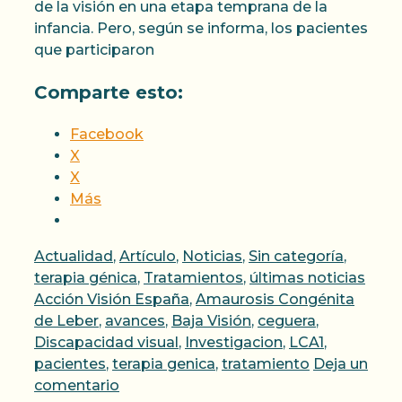
de la visión en una etapa temprana de la
infancia. Pero, según se informa, los pacientes
que participaron
Comparte esto:
Facebook
X
X
Más
Categorías
Actualidad
,
Artículo
,
Noticias
,
Sin categoría
,
terapia génica
,
Tratamientos
,
últimas noticias
Etiquetas
Acción Visión España
,
Amaurosis Congénita
de Leber
,
avances
,
Baja Visión
,
ceguera
,
Discapacidad visual
,
Investigacion
,
LCA1
,
pacientes
,
terapia genica
,
tratamiento
Deja un
comentario