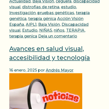
Categorías
Actualidad
,
Baja Visión
,
ceguera
,
discapacidad
visual
,
distrofias de retina
,
estudio
,
Investigación
,
pruebas genéticas
,
terapia
Etiquetas
genética
,
terapia génica
Acción Visión
España
,
AIPL1
,
Baja Visión
,
Discapacidad
visual
,
Estudio
,
NIÑAS
,
niños
,
TERAPIA
,
terapia genica
Deja un comentario
Avances en salud visual,
accesibilidad y tecnología
16 enero, 2025
por
Andrés Mayor