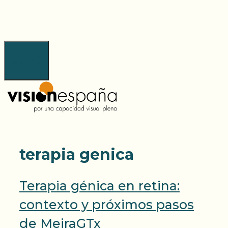
Saltar
al
contenido
Menú
terapia genica
Terapia génica en retina:
contexto y próximos pasos
de MeiraGTx