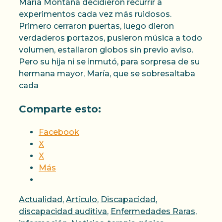
María Montaña decidieron recurrir a
experimentos cada vez más ruidosos.
Primero cerraron puertas, luego dieron
verdaderos portazos, pusieron música a todo
volumen, estallaron globos sin previo aviso.
Pero su hija ni se inmutó, para sorpresa de su
hermana mayor, María, que se sobresaltaba
cada
Comparte esto:
Facebook
X
X
Más
Categorías
Actualidad
,
Artículo
,
Discapacidad
,
discapacidad auditiva
,
Enfermedades Raras
,