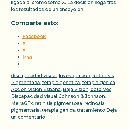
ligada al cromosoma X. La decisión llega tras
los resultados de un ensayo en
Comparte esto:
Facebook
X
X
Más
Categorías
discapacidad visual
,
Investigación
,
Retinosis
Etiqu
Pigmentaria
,
terapia genética
,
terapia génica
Acción Visión España
,
Baja Visión
,
bota-vec
,
Discapacidad visual
,
Johnson & Johnson
,
MeiraGTx
,
retinitis pigmentosa
,
retinosis
pigmentaria
,
terapia genica
,
tratamiento
Deja
un comentario