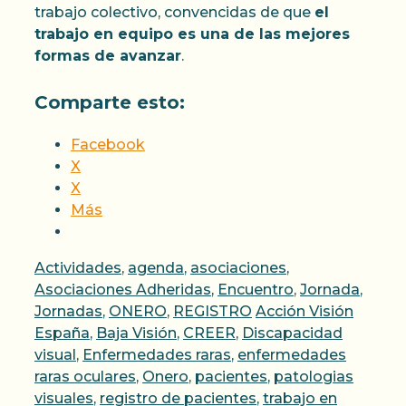
trabajo colectivo, convencidas de que
el
trabajo en equipo es una de las mejores
formas de avanzar
.
Comparte esto:
Facebook
X
X
Más
Categorías
Actividades
,
agenda
,
asociaciones
,
Asociaciones Adheridas
,
Encuentro
,
Jornada
,
Etiquetas
Jornadas
,
ONERO
,
REGISTRO
Acción Visión
España
,
Baja Visión
,
CREER
,
Discapacidad
visual
,
Enfermedades raras
,
enfermedades
raras oculares
,
Onero
,
pacientes
,
patologias
visuales
,
registro de pacientes
,
trabajo en