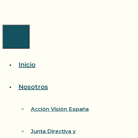
Saltar
al
contenido
Menú
Inicio
Nosotros
Acción Visión España
Junta Directiva y