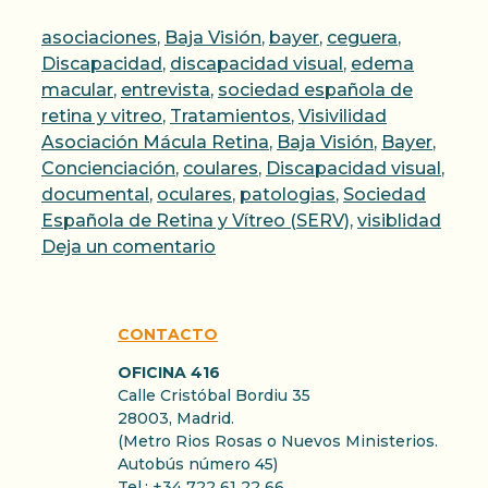
Categorías
asociaciones
,
Baja Visión
,
bayer
,
ceguera
,
Discapacidad
,
discapacidad visual
,
edema
macular
,
entrevista
,
sociedad española de
Etiquetas
retina y vitreo
,
Tratamientos
,
Visivilidad
Asociación Mácula Retina
,
Baja Visión
,
Bayer
,
Concienciación
,
coulares
,
Discapacidad visual
,
documental
,
oculares
,
patologias
,
Sociedad
Española de Retina y Vítreo (SERV)
,
visiblidad
Deja un comentario
CONTACTO
OFICINA 416
Calle Cristóbal Bordiu 35
28003, Madrid.
(Metro Rios Rosas o Nuevos Ministerios.
Autobús número 45)
Tel.: +34 722 61 22 66