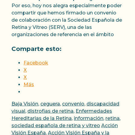
Por eso, hoy nos alegra especialmente poder
compartir que hemos firmado un convenio
de colaboración con la Sociedad Española de
Retina y Vítreo (SERV), una de las
organizaciones de referencia en el ámbito
Comparte esto:
Facebook
X
X
Más
Categorías
Baja Visión
,
ceguera
,
convenio
,
discapacidad
visual
,
distrofias de retina
,
Enfermedades
Hereditarias de la Retina
,
información
,
retina
,
Etiquetas
sociedad española de retina y vitreo
Acción
Visión España
,
Acción Visión España y la