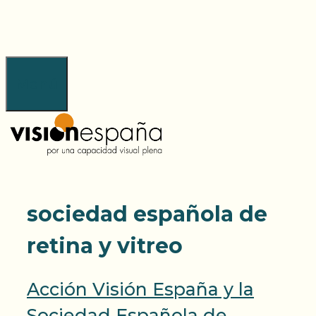
Saltar
al
contenido
Menú
sociedad española de
retina y vitreo
Acción Visión España y la
Sociedad Española de