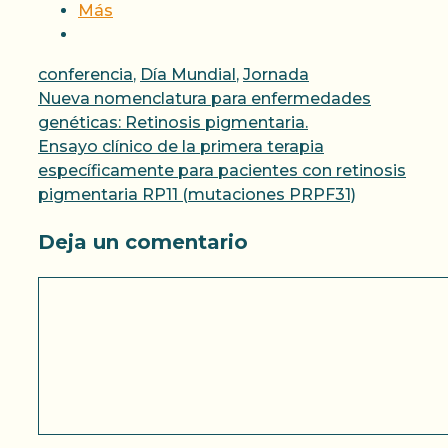
Más
Categorías
conferencia
,
Día Mundial
,
Jornada
Nueva nomenclatura para enfermedades
genéticas: Retinosis pigmentaria.
Ensayo clínico de la primera terapia
específicamente para pacientes con retinosis
pigmentaria RP11 (mutaciones PRPF31)
Deja un comentario
Comentario