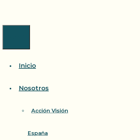
Saltar
al
contenido
Menú
Inicio
Nosotros
Acción Visión
España