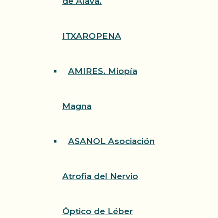
de Álava.
ITXAROPENA
AMIRES. Miopía
Magna
ASANOL Asociación
Atrofia del Nervio
Óptico de Léber