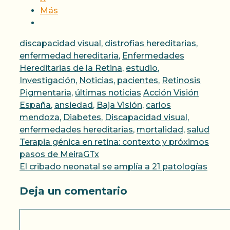
Más
Categorías
discapacidad visual
,
distrofias hereditarias
,
enfermedad hereditaria
,
Enfermedades
Hereditarias de la Retina
,
estudio
,
Investigación
,
Noticias
,
pacientes
,
Retinosis
Etiquetas
Pigmentaria
,
últimas noticias
Acción Visión
España
,
ansiedad
,
Baja Visión
,
carlos
mendoza
,
Diabetes
,
Discapacidad visual
,
enfermedades hereditarias
,
mortalidad
,
salud
Terapia génica en retina: contexto y próximos
pasos de MeiraGTx
El cribado neonatal se amplía a 21 patologías
Deja un comentario
Comentario