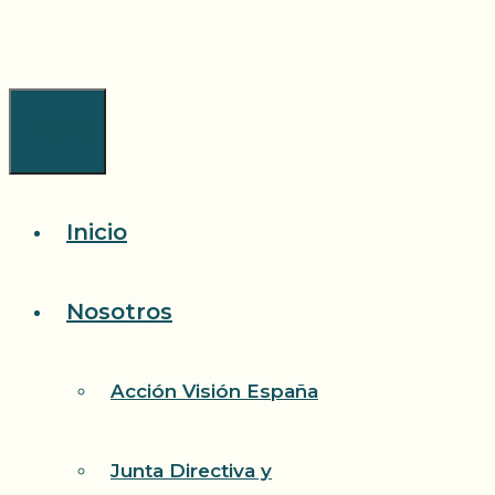
Saltar
al
contenido
Menú
Inicio
Nosotros
Acción Visión España
Junta Directiva y