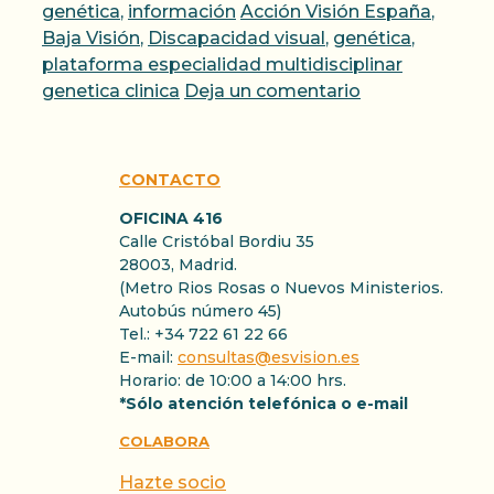
Etiquetas
genética
,
información
Acción Visión España
,
Baja Visión
,
Discapacidad visual
,
genética
,
plataforma especialidad multidisciplinar
genetica clinica
Deja un comentario
CONTACTO
OFICINA 416
Calle Cristóbal Bordiu 35
28003, Madrid.
(Metro Rios Rosas o Nuevos Ministerios.
Autobús número 45)
Tel.: +34 722 61 22 66
E-mail:
consultas@esvision.es
Horario: de 10:00 a 14:00 hrs.
*Sólo atención telefónica o e-mail
COLABORA
Hazte socio