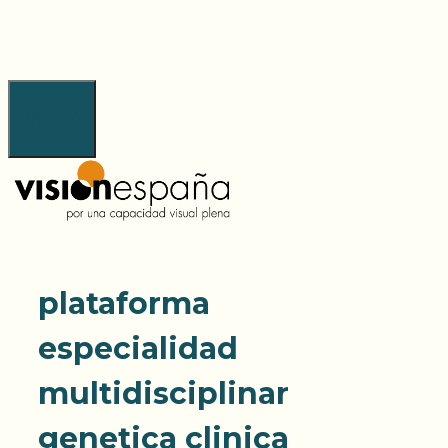
Saltar
al
contenido
Menú
plataforma
especialidad
multidisciplinar
genetica clinica