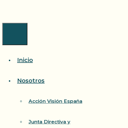
Saltar
al
contenido
Menú
Inicio
Nosotros
Acción Visión España
Junta Directiva y