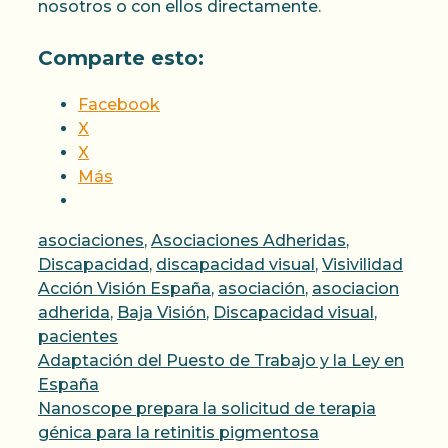
nosotros o con ellos directamente.
Comparte esto:
Facebook
X
X
Más
Categorías
asociaciones
,
Asociaciones Adheridas
,
Etiqu
Discapacidad
,
discapacidad visual
,
Visivilidad
Acción Visión España
,
asociación
,
asociacion
adherida
,
Baja Visión
,
Discapacidad visual
,
pacientes
Adaptación del Puesto de Trabajo y la Ley en
España
Nanoscope prepara la solicitud de terapia
génica para la retinitis pigmentosa