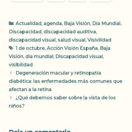
Categorías
Actualidad
,
agenda
,
Baja Visión
,
Día Mundial
,
Discapacidad
,
discapacidad auditiva
,
discapacidad visual
,
salud visual
,
Visivilidad
Etiquetas
1 de octubre
,
Acción Visión España
,
Baja
Visión
,
dia mundial
,
Discapacidad visual
,
visibilidad
Degeneración macular y retinopatía
diabética: las enfermedades más comunes que
afectan a la retina
¿Qué debemos saber sobre la vista de los
niños?
Deja un comentario