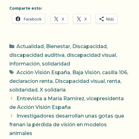
Comparte esto:
Facebook
X
X
Más
Categorías
Actualidad
,
Bienestar
,
Discapacidad
,
discapacidad auditiva
,
discapacidad visual
,
información
,
solidaridad
Etiquetas
Acción Visión España
,
Baja Visión
,
casilla 106
,
declaracion renta
,
Discapacidad visual
,
renta
,
solidaridad
,
X solidaria
Entrevista a María Ramírez, vicepresidenta
de Acción Visión España
Investigadores desarrollan unas gotas que
frenan la pérdida de visión en modelos
animales