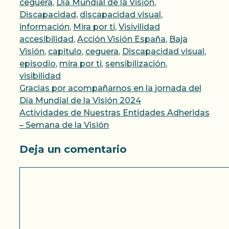
ceguera
,
Día Mundial de la Visión
,
Discapacidad
,
discapacidad visual
,
Etiquetas
información
,
Mira por ti
,
Visivilidad
accesibilidad
,
Acción Visión España
,
Baja
Visión
,
capitulo
,
ceguera
,
Discapacidad visual
,
episodio
,
mira por ti
,
sensibilización
,
visibilidad
Gracias por acompañarnos en la jornada del
Día Mundial de la Visión 2024
Actividades de Nuestras Entidades Adheridas
– Semana de la Visión
Deja un comentario
Comentario