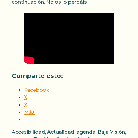
continuación. No os lo perdáis
Comparte esto:
Facebook
X
X
Más
Categorías
Accesibilidad
,
Actualidad
,
agenda
,
Baja Visión
,