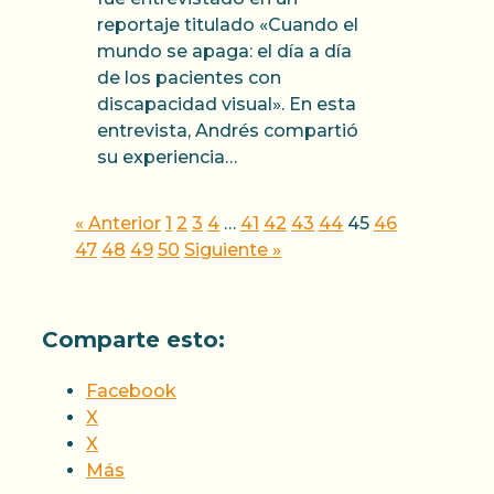
reportaje titulado «Cuando el
mundo se apaga: el día a día
de los pacientes con
discapacidad visual». En esta
entrevista, Andrés compartió
su experiencia…
« Anterior
1
2
3
4
…
41
42
43
44
45
46
47
48
49
50
Siguiente »
Comparte esto:
Facebook
X
X
Más