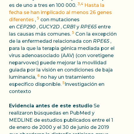
3,4
es de uno a tres en 100 000.
Hasta la
fecha se han implicado al menos 26 genes
5
diferentes
,
con mutaciones
en
CEP290
,
GUCY2D
,
CRB1
y
RPE65
entre
5
las causas más comunes.
Con la excepción
de la enfermedad relacionada con
RPE65
,
para la que la terapia génica mediada por el
virus adenoasociado (AAV) (con voretigene
neparvovec) puede mejorar la movilidad
guiada por la visión en condiciones de baja
6
luminancia,
no hay un tratamiento
5
específico disponible.
Investigación en
contexto
Evidencia antes de este estudio
Se
realizaron búsquedas en PubMed y
MEDLINE de estudios publicados entre el 1
de enero de 2000 y el 30 de junio de 2019