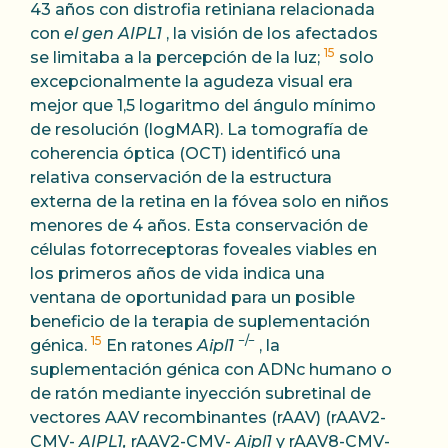
43 años con distrofia retiniana relacionada
con
el gen AIPL1
, la visión de los afectados
15
se limitaba a la percepción de la luz;
solo
excepcionalmente la agudeza visual era
mejor que 1,5 logaritmo del ángulo mínimo
de resolución (logMAR). La tomografía de
coherencia óptica (OCT) identificó una
relativa conservación de la estructura
externa de la retina en la fóvea solo en niños
menores de 4 años. Esta conservación de
células fotorreceptoras foveales viables en
los primeros años de vida indica una
ventana de oportunidad para un posible
beneficio de la terapia de suplementación
15
−/−
génica.
En ratones
Aipl1
, la
suplementación génica con ADNc humano o
de ratón mediante inyección subretinal de
vectores AAV recombinantes (rAAV) (rAAV2-
CMV-
AIPL1,
rAAV2-CMV-
Aipl1
y rAAV8-CMV-