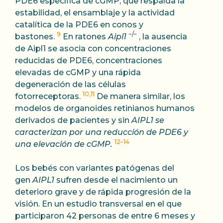
PDE6 específica de cGMP, que respalda la
estabilidad, el ensamblaje y la actividad
catalítica de la PDE6 en conos y
9
−/−
bastones.
En ratones
Aipl1
, la ausencia
de Aipl1 se asocia con concentraciones
reducidas de PDE6, concentraciones
elevadas de cGMP y una rápida
degeneración de las células
10,11
fotorreceptoras.
De manera similar, los
modelos de organoides retinianos humanos
derivados de pacientes y sin
AIPL1 se
caracterizan por una reducción de PDE6 y
12–14
una elevación de cGMP.
Los bebés con variantes patógenas del
gen
AIPL1
sufren desde el nacimiento un
deterioro grave y de rápida progresión de la
visión. En un estudio transversal en el que
participaron 42 personas de entre 6 meses y