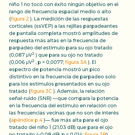
niño 1 no tocó con éxito ningún objetivo en el
rango de frecuencia espacial medio o alto
(
figura 2
). La medición de las respuestas
corticales (ssVEP) a las rejillas parpadeantes
de pantalla completa mostró amplitudes de
respuesta más altas en la frecuencia de
parpadeo del estímulo para su ojo tratado
2
(0,087 μV
) que para su ojo no tratado
2
(0,006 μV
, p = 0,0077;
figura 3A
). El
espectro de potencia mostró un pico
distintivo en la frecuencia de parpadeo solo
para los estímulos presentados en su ojo
tratado (
figura 3C
). Además, la relación
señal-ruido (SNR) —que compara la potencia
en la frecuencia del estímulo en relación con
las frecuencias vecinas que no son de interés
(
apéndice p 4
)— fue más alta para el ojo
tratado del niño 1 (21,03 dB) que para el ojo
no tratado (–0,08 dB; p = 0,014;
figura 3B
).