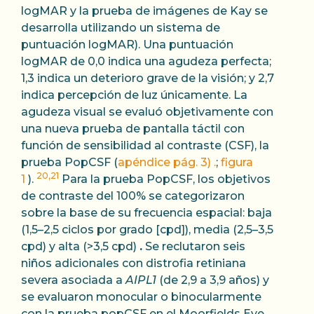
logMAR y la prueba de imágenes de Kay se
desarrolla utilizando un sistema de
puntuación logMAR). Una puntuación
logMAR de 0,0 indica una agudeza perfecta;
1,3 indica un deterioro grave de la visión; y 2,7
​​indica percepción de luz únicamente. La
agudeza visual se evaluó objetivamente con
una nueva prueba de pantalla táctil con
función de sensibilidad al contraste (CSF), la
prueba PopCSF (
apéndice pág. 3) .
;
figura
20,21
1
).
Para la prueba PopCSF, los objetivos
de contraste del 100% se categorizaron
sobre la base de su frecuencia espacial: baja
(1,5–2,5 ciclos por grado [cpd]), media (2,5–3,5
cpd) y alta (>3,5 cpd)
.
Se reclutaron seis
niños adicionales con distrofia retiniana
severa asociada a
AIPL1
(de 2,9 a 3,9 años) y
se evaluaron monocular o binocularmente
con la prueba popCSF en el Moorfields Eye