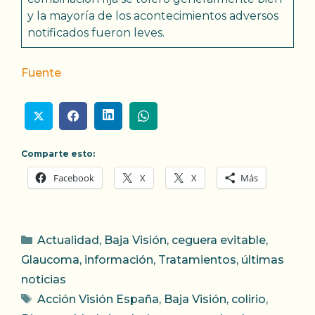
y la mayoría de los acontecimientos adversos
notificados fueron leves.
Fuente
Comparte esto:
Facebook
X
X
Más
Categorías
Actualidad
,
Baja Visión
,
ceguera evitable
,
Glaucoma
,
información
,
Tratamientos
,
últimas
noticias
Etiquetas
Acción Visión España
,
Baja Visión
,
colirio
,