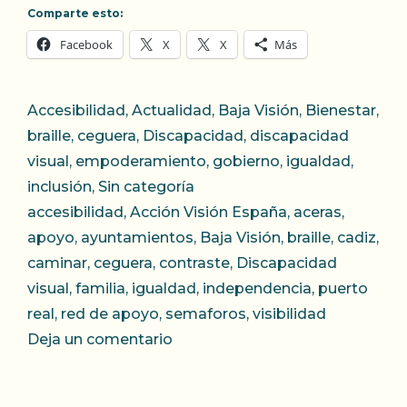
Comparte esto:
Facebook
X
X
Más
Categorías
Accesibilidad
,
Actualidad
,
Baja Visión
,
Bienestar
,
braille
,
ceguera
,
Discapacidad
,
discapacidad
visual
,
empoderamiento
,
gobierno
,
igualdad
,
inclusión
,
Sin categoría
Etiquetas
accesibilidad
,
Acción Visión España
,
aceras
,
apoyo
,
ayuntamientos
,
Baja Visión
,
braille
,
cadiz
,
caminar
,
ceguera
,
contraste
,
Discapacidad
visual
,
familia
,
igualdad
,
independencia
,
puerto
real
,
red de apoyo
,
semaforos
,
visibilidad
Deja un comentario