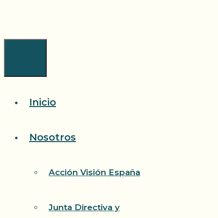
Saltar
al
contenido
Menú
Inicio
Nosotros
Acción Visión España
Junta Directiva y