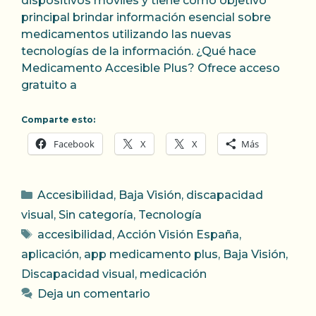
dispositivos móviles y tiene como objetivo
principal brindar información esencial sobre
medicamentos utilizando las nuevas
tecnologías de la información. ¿Qué hace
Medicamento Accesible Plus? Ofrece acceso
gratuito a
Comparte esto:
Facebook
X
X
Más
Categorías
Accesibilidad
,
Baja Visión
,
discapacidad
visual
,
Sin categoría
,
Tecnología
Etiquetas
accesibilidad
,
Acción Visión España
,
aplicación
,
app medicamento plus
,
Baja Visión
,
Discapacidad visual
,
medicación
Deja un comentario