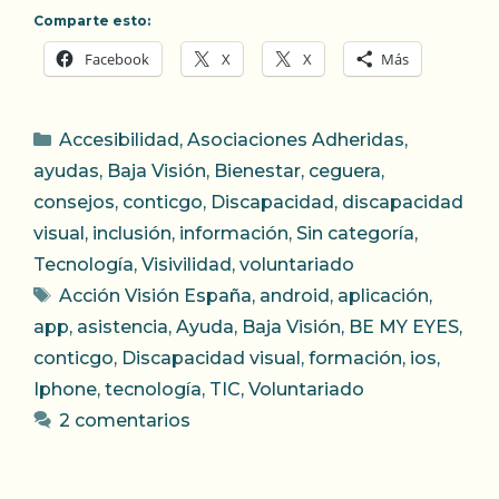
Comparte esto:
Facebook
X
X
Más
Categorías
Accesibilidad
,
Asociaciones Adheridas
,
ayudas
,
Baja Visión
,
Bienestar
,
ceguera
,
consejos
,
conticgo
,
Discapacidad
,
discapacidad
visual
,
inclusión
,
información
,
Sin categoría
,
Tecnología
,
Visivilidad
,
voluntariado
Etiquetas
Acción Visión España
,
android
,
aplicación
,
app
,
asistencia
,
Ayuda
,
Baja Visión
,
BE MY EYES
,
conticgo
,
Discapacidad visual
,
formación
,
ios
,
Iphone
,
tecnología
,
TIC
,
Voluntariado
2 comentarios