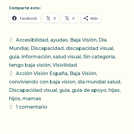
Comparte esto:
Facebook
X
X
Más
Categorías
Accesibilidad
,
ayudas
,
Baja Visión
,
Día
Mundial
,
Discapacidad
,
discapacidad visual
,
guia
,
información
,
salud visual
,
Sin categoría
,
tengo baja visión
,
Visivilidad
Etiquetas
Acción Visión España
,
Baja Visión
,
conviviendo con baja vision
,
dia mundial salud
,
Discapacidad visual
,
guia
,
guia de apoyo
,
hijas
,
hijos
,
mamas
1 comentario