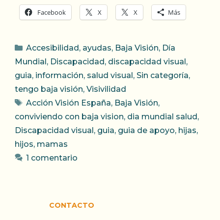
Facebook
X
X
Más
Categorías
Accesibilidad
,
ayudas
,
Baja Visión
,
Día
Mundial
,
Discapacidad
,
discapacidad visual
,
guia
,
información
,
salud visual
,
Sin categoría
,
tengo baja visión
,
Visivilidad
Etiquetas
Acción Visión España
,
Baja Visión
,
conviviendo con baja vision
,
dia mundial salud
,
Discapacidad visual
,
guia
,
guia de apoyo
,
hijas
,
hijos
,
mamas
1 comentario
CONTACTO