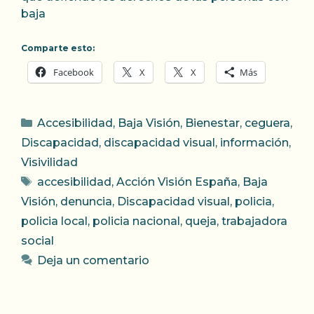
baja
Comparte esto:
Facebook
X
X
Más
Categorías
Accesibilidad
,
Baja Visión
,
Bienestar
,
ceguera
,
Discapacidad
,
discapacidad visual
,
información
,
Visivilidad
Etiquetas
accesibilidad
,
Acción Visión España
,
Baja
Visión
,
denuncia
,
Discapacidad visual
,
policia
,
policia local
,
policia nacional
,
queja
,
trabajadora
social
Deja un comentario