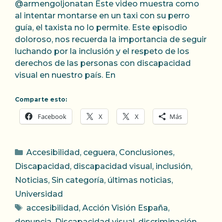
@armengoljonatan Este video muestra como
al intentar montarse en un taxi con su perro
guía, el taxista no lo permite. Este episodio
doloroso, nos recuerda la importancia de seguir
luchando por la inclusión y el respeto de los
derechos de las personas con discapacidad
visual en nuestro país. En
Comparte esto:
Facebook
X
X
Más
Categorías
Accesibilidad
,
ceguera
,
Conclusiones
,
Discapacidad
,
discapacidad visual
,
inclusión
,
Noticias
,
Sin categoría
,
últimas noticias
,
Universidad
Etiquetas
accesibilidad
,
Acción Visión España
,
denuncia
,
Discapacidad visual
,
discriminación
,