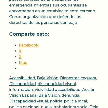
emergencia, mientras sus ocupantes se
encontraban en un establecimiento cercano.
Como organización que defiende los
derechos de las personas con baja
Comparte esto:
Facebook
X
X
Más
Categorías
Accesibilidad
,
Baja Visión
,
Bienestar
,
ceguera
,
Discapacidad
,
discapacidad visual
,
Etiquetas
información
,
Visivilidad
accesibilidad
,
Acción
Visión España
,
Baja Visión
,
denuncia
,
Discapacidad visual
,
policia
,
policia local
,
policia nacional
,
queja
,
trabajadora social
Deja