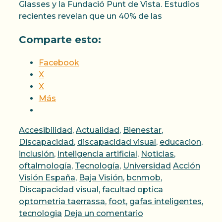
Glasses y la Fundació Punt de Vista. Estudios
recientes revelan que un 40% de las
Comparte esto:
Facebook
X
X
Más
Categorías
Accesibilidad
,
Actualidad
,
Bienestar
,
Discapacidad
,
discapacidad visual
,
educacion
,
inclusión
,
inteligencia artificial
,
Noticias
,
Etiquetas
oftalmología
,
Tecnología
,
Universidad
Acción
Visión España
,
Baja Visión
,
bcnmob
,
Discapacidad visual
,
facultad optica
optometria taerrassa
,
foot
,
gafas inteligentes
,
tecnologia
Deja un comentario