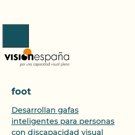
Saltar
al
contenido
Menú
foot
Desarrollan gafas
inteligentes para personas
con discapacidad visual