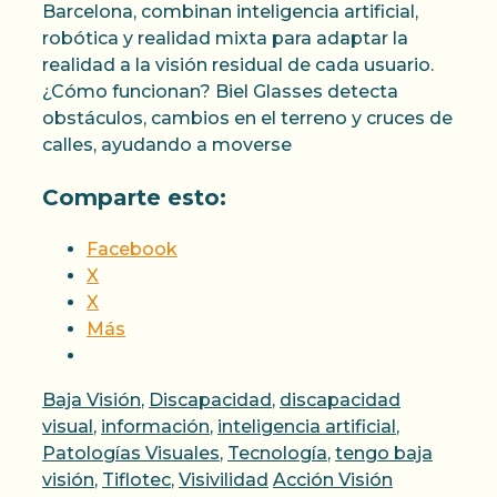
Barcelona, combinan inteligencia artificial,
robótica y realidad mixta para adaptar la
realidad a la visión residual de cada usuario.
¿Cómo funcionan? Biel Glasses detecta
obstáculos, cambios en el terreno y cruces de
calles, ayudando a moverse
Comparte esto:
Facebook
X
X
Más
Categorías
Baja Visión
,
Discapacidad
,
discapacidad
visual
,
información
,
inteligencia artificial
,
Patologías Visuales
,
Tecnología
,
tengo baja
Etiquetas
visión
,
Tiflotec
,
Visivilidad
Acción Visión