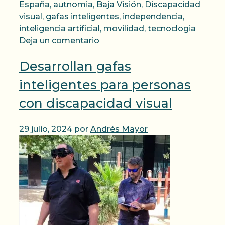
España
,
autnomia
,
Baja Visión
,
Discapacidad
visual
,
gafas inteligentes
,
independencia
,
inteligencia artificial
,
movilidad
,
tecnoclogia
Deja un comentario
Desarrollan gafas
inteligentes para personas
con discapacidad visual
29 julio, 2024
por
Andrés Mayor