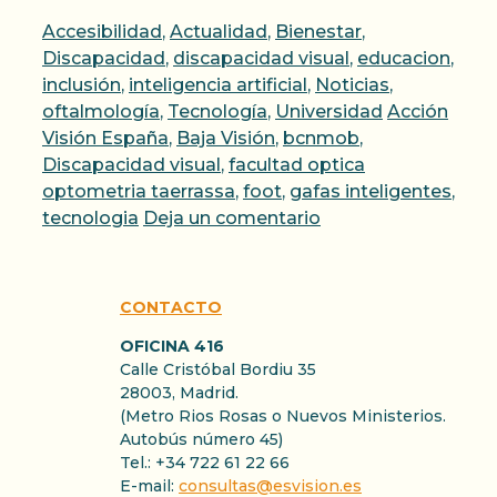
Categorías
Accesibilidad
,
Actualidad
,
Bienestar
,
Discapacidad
,
discapacidad visual
,
educacion
,
inclusión
,
inteligencia artificial
,
Noticias
,
Etiquetas
oftalmología
,
Tecnología
,
Universidad
Acción
Visión España
,
Baja Visión
,
bcnmob
,
Discapacidad visual
,
facultad optica
optometria taerrassa
,
foot
,
gafas inteligentes
,
tecnologia
Deja un comentario
CONTACTO
OFICINA 416
Calle Cristóbal Bordiu 35
28003, Madrid.
(Metro Rios Rosas o Nuevos Ministerios.
Autobús número 45)
Tel.: +34 722 61 22 66
E-mail:
consultas@esvision.es