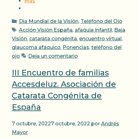
Más
Categorías
Día Mundial de la Visión
,
Teléfono del Ojo
Etiquetas
Acción Visión España
,
afaquia infantil
,
Baja
Visión
,
catarata congénita
,
encuentro virtual
,
glaucoma afáquico
,
Ponencias
,
teléfono del
ojo
Deja un comentario
III Encuentro de familias
Accesdeluz. Asociación de
Catarata Congénita de
España
7 octubre, 2022
7 octubre, 2022
por
Andrés
Mayor