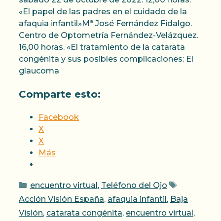
«El papel de las padres en el cuidado de la
afaquia infantil»Mª José Fernández Fidalgo.
Centro de Optometría Fernández-Velázquez.
16,00 horas. «El tratamiento de la catarata
congénita y sus posibles complicaciones: El
glaucoma
Comparte esto:
Facebook
X
X
Más
Categorías
Etiquetas
encuentro virtual
,
Teléfono del Ojo
Acción Visión España
,
afaquia infantil
,
Baja
Visión
,
catarata congénita
,
encuentro virtual
,