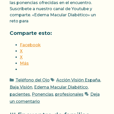
las ponencias ofrecidas en el encuentro.
Suscríbete a nuestro canal de Youtube y
comparte. «Edema Macular Diabético» un
reto para
Comparte esto:
Facebook
X
X
Más
Categorías
Etiquetas
Teléfono del Ojo
Acción Visión España
,
Baja Visión
,
Edema Macular Diabético
,
pacientes
,
Ponencias
,
profesionales
Deja
un comentario