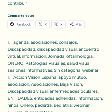
contribuir
Comparte esto:
Facebook
X
X
Más
Categorías
agenda
,
asociaciones
,
consejos
,
Discapacidad
,
discapacidad visual
,
encuentro
virtual
,
información
,
Jornada
,
oftalmología
,
ONERO
,
Patologías Visuales
,
salud visual
,
sesiones informativas
,
Sin categoría
,
webinar
Etiquetas
Acción Visión España
,
apoyo mutuo
,
asociación
,
Asociaciones
,
Baja Visión
,
Discapacidad visual
,
enfermedades oculares
,
ENTIDADES
,
entidades adheridas
,
información
,
niños
,
Onero
,
pediatra
,
pediatria
,
webinar