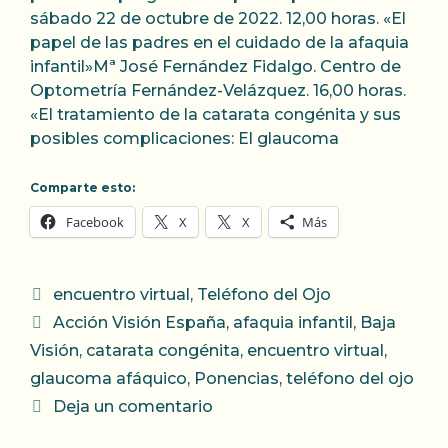
sábado 22 de octubre de 2022. 12,00 horas. «El
papel de las padres en el cuidado de la afaquia
infantil»Mª José Fernández Fidalgo. Centro de
Optometría Fernández-Velázquez. 16,00 horas.
«El tratamiento de la catarata congénita y sus
posibles complicaciones: El glaucoma
Comparte esto:
Facebook
X
X
Más
Categorías
encuentro virtual
,
Teléfono del Ojo
Etiquetas
Acción Visión España
,
afaquia infantil
,
Baja
Visión
,
catarata congénita
,
encuentro virtual
,
glaucoma afáquico
,
Ponencias
,
teléfono del ojo
Deja un comentario