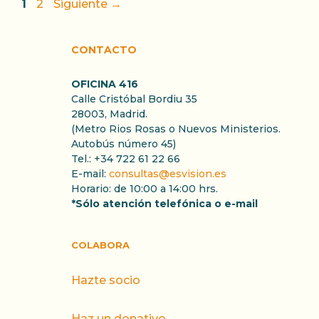
Página
Página
1
2
Siguiente
→
CONTACTO
OFICINA 416
Calle Cristóbal Bordiu 35
28003, Madrid.
(Metro Rios Rosas o Nuevos Ministerios.
Autobús número 45)
Tel.: +34 722 61 22 66
E-mail:
consultas@esvision.es
Horario: de 10:00 a 14:00 hrs.
*Sólo atención telefónica o e-mail
COLABORA
Hazte socio
Haz un donativo