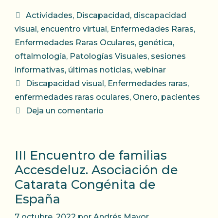
Categorías
Actividades
,
Discapacidad
,
discapacidad
visual
,
encuentro virtual
,
Enfermedades Raras
,
Enfermedades Raras Oculares
,
genética
,
oftalmología
,
Patologías Visuales
,
sesiones
informativas
,
últimas noticias
,
webinar
Etiquetas
Discapacidad visual
,
Enfermedades raras
,
enfermedades raras oculares
,
Onero
,
pacientes
Deja un comentario
III Encuentro de familias
Accesdeluz. Asociación de
Catarata Congénita de
España
7 octubre, 2022
por
Andrés Mayor