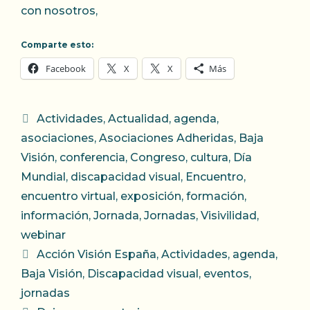
con nosotros,
Comparte esto:
Facebook
X
X
Más
Categorías
Actividades
,
Actualidad
,
agenda
,
asociaciones
,
Asociaciones Adheridas
,
Baja
Visión
,
conferencia
,
Congreso
,
cultura
,
Día
Mundial
,
discapacidad visual
,
Encuentro
,
encuentro virtual
,
exposición
,
formación
,
información
,
Jornada
,
Jornadas
,
Visivilidad
,
webinar
Etiquetas
Acción Visión España
,
Actividades
,
agenda
,
Baja Visión
,
Discapacidad visual
,
eventos
,
jornadas