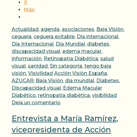
X
Más
Categorías
Actualidad
,
agenda
,
asociaciones
,
Baja Visión
,
ceguera
,
ceguera evitable
,
Dia internacional
,
Día Internacional
,
Día Mundial
,
diabetes
,
discapacidad visual
,
edema macular
,
información
,
Retinopatía Diabética
,
salud
visual
,
sanidad
,
Sin categoría
,
tengo baja
Etiquetas
visión
,
Visivilidad
Acción Visión España
,
AZUCAR
,
Baja Visión
,
dia mundial
,
Diabetes
,
Discapacidad visual
,
Edema Macular
Diabético
,
retinopatía diabética
,
visibilidad
Deja un comentario
Entrevista a María Ramírez,
vicepresidenta de Acción