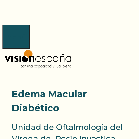
Saltar
al
contenido
Menú
Edema Macular
Diabético
Unidad de Oftalmología del
Virgen del Rocío investiga