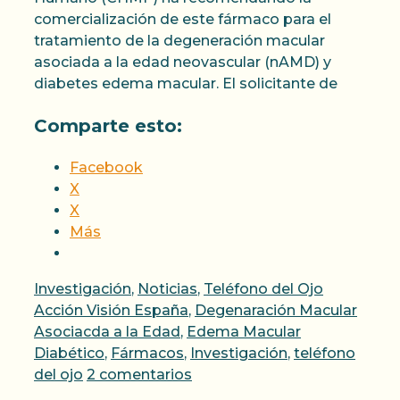
comercialización de este fármaco para el
tratamiento de la degeneración macular
asociada a la edad neovascular (nAMD) y
diabetes edema macular. El solicitante de
Comparte esto:
Facebook
X
X
Más
Categorías
Etiquetas
Investigación
,
Noticias
,
Teléfono del Ojo
Acción Visión España
,
Degenaración Macular
Asociacda a la Edad
,
Edema Macular
Diabético
,
Fármacos
,
Investigación
,
teléfono
del ojo
2 comentarios