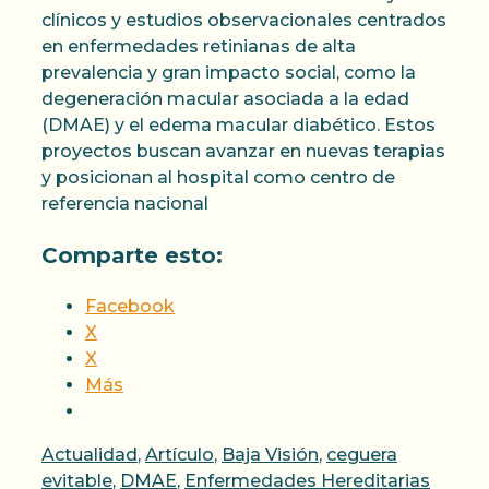
clínicos y estudios observacionales centrados
en enfermedades retinianas de alta
prevalencia y gran impacto social, como la
degeneración macular asociada a la edad
(DMAE) y el edema macular diabético. Estos
proyectos buscan avanzar en nuevas terapias
y posicionan al hospital como centro de
referencia nacional
Comparte esto:
Facebook
X
X
Más
Categorías
Actualidad
,
Artículo
,
Baja Visión
,
ceguera
evitable
,
DMAE
,
Enfermedades Hereditarias