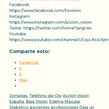
Facebook:
https://www.facebook.com/Esvision
Instagram:
https://www.instagram.com/accion_vision
Twiter: https://twitter.com/home?lang=es
Youtube:
https://www.youtube.com/channel/UCsyLNc4IX
Comparte esto:
Facebook
X
X
Más
Categorías
Etiquetas
Jornadas
,
Teléfono del Ojo
Acción Visión
España
,
Baja Visión
,
Edema Macular
Diabético
,
pacientes
,
profesionales
Deja un