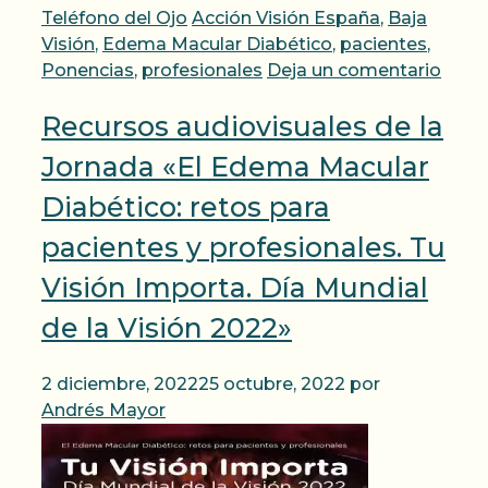
Categorías
Etiquetas
Teléfono del Ojo
Acción Visión España
,
Baja
Visión
,
Edema Macular Diabético
,
pacientes
,
Ponencias
,
profesionales
Deja un comentario
Recursos audiovisuales de la
Jornada «El Edema Macular
Diabético: retos para
pacientes y profesionales. Tu
Visión Importa. Día Mundial
de la Visión 2022»
2 diciembre, 2022
25 octubre, 2022
por
Andrés Mayor