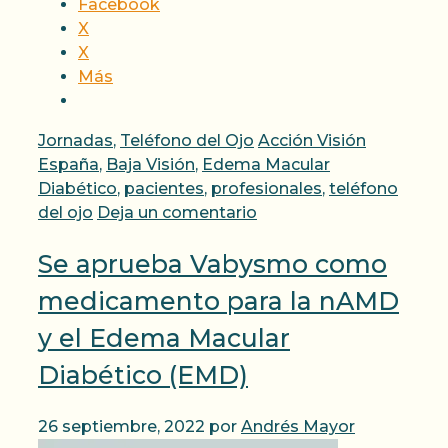
Facebook
X
X
Más
Categorías
Etiquetas
Jornadas
,
Teléfono del Ojo
Acción Visión
España
,
Baja Visión
,
Edema Macular
Diabético
,
pacientes
,
profesionales
,
teléfono
del ojo
Deja un comentario
Se aprueba Vabysmo como
medicamento para la nAMD
y el Edema Macular
Diabético (EMD)
26 septiembre, 2022
por
Andrés Mayor