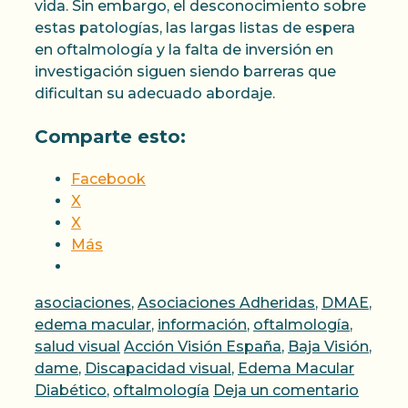
vida. Sin embargo, el desconocimiento sobre
estas patologías, las largas listas de espera
en oftalmología y la falta de inversión en
investigación siguen siendo barreras que
dificultan su adecuado abordaje.
Comparte esto:
Facebook
X
X
Más
Categorías
asociaciones
,
Asociaciones Adheridas
,
DMAE
,
edema macular
,
información
,
oftalmología
,
Etiquetas
salud visual
Acción Visión España
,
Baja Visión
,
dame
,
Discapacidad visual
,
Edema Macular
Diabético
,
oftalmología
Deja un comentario