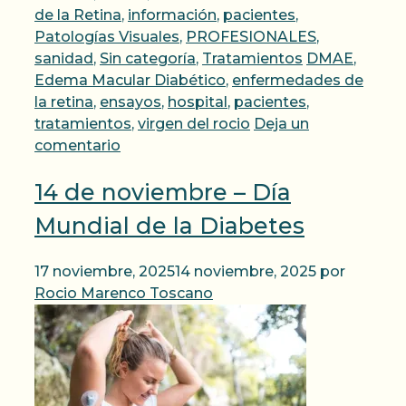
de la Retina
,
información
,
pacientes
,
Patologías Visuales
,
PROFESIONALES
,
Etiquetas
sanidad
,
Sin categoría
,
Tratamientos
DMAE
,
Edema Macular Diabético
,
enfermedades de
la retina
,
ensayos
,
hospital
,
pacientes
,
tratamientos
,
virgen del rocio
Deja un
comentario
14 de noviembre – Día
Mundial de la Diabetes
17 noviembre, 2025
14 noviembre, 2025
por
Rocio Marenco Toscano