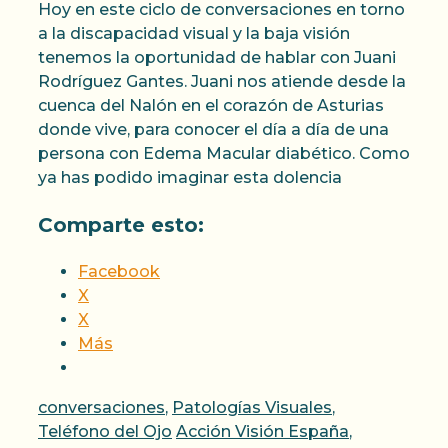
Hoy en este ciclo de conversaciones en torno
a la discapacidad visual y la baja visión
tenemos la oportunidad de hablar con Juani
Rodríguez Gantes. Juani nos atiende desde la
cuenca del Nalón en el corazón de Asturias
donde vive, para conocer el día a día de una
persona con Edema Macular diabético. Como
ya has podido imaginar esta dolencia
Comparte esto:
Facebook
X
X
Más
Categorías
conversaciones
,
Patologías Visuales
,
Etiquetas
Teléfono del Ojo
Acción Visión España
,