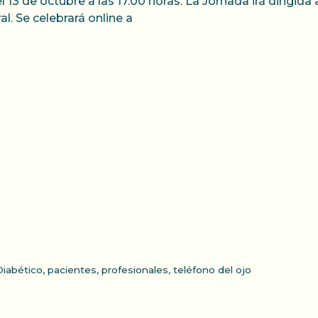
el 13 de octubre a las 17.00 horas. La Jornada irá dirigida
al. Se celebrará online a
iabético
,
pacientes
,
profesionales
,
teléfono del ojo