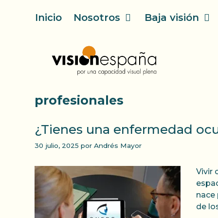
Saltar
Inicio
Nosotros
Baja visión
al
contenido
profesionales
¿Tienes una enfermedad ocu
30 julio, 2025
por
Andrés Mayor
Vivir
espac
nace 
de lo