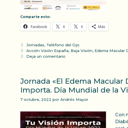
Comparte esto:
Facebook
X
X
Más
Categorías
Jornadas
,
Teléfono del Ojo
Etiquetas
Acción Visión España
,
Baja Visión
,
Edema Macular D
Deja un comentario
Jornada «El Edema Macular Di
Importa. Día Mundial de la V
7 octubre, 2022
por
Andrés Mayor
Con m
Diabé