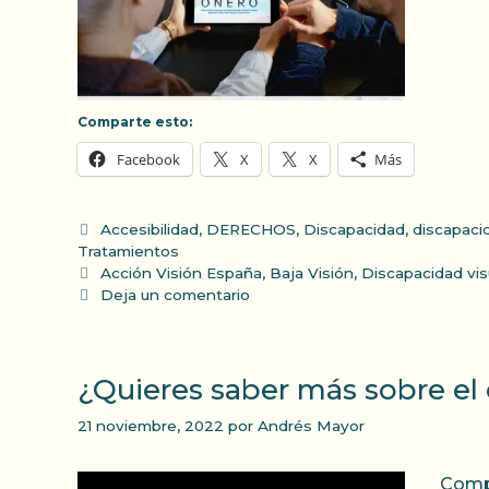
Comparte esto:
Facebook
X
X
Más
Categorías
Accesibilidad
,
DERECHOS
,
Discapacidad
,
discapacid
Tratamientos
Etiquetas
Acción Visión España
,
Baja Visión
,
Discapacidad vis
Deja un comentario
¿Quieres saber más sobre el
21 noviembre, 2022
por
Andrés Mayor
Compa