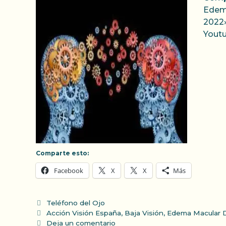
Edema
2022»
Youtu
Comparte esto:
Facebook
X
X
Más
Categorías
Teléfono del Ojo
Etiquetas
Acción Visión España
,
Baja Visión
,
Edema Macular D
Deja un comentario