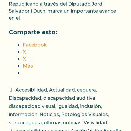
Republicano a través del Diputado Jordi
Salvador i Duch, marca un importante avance
en el
Comparte esto:
Facebook
X
X
Más
Categorías
Accesibilidad
,
Actualidad
,
ceguera
,
Discapacidad
,
discapacidad auditiva
,
discapacidad visual
,
igualdad
,
inclusión
,
información
,
Noticias
,
Patologías Visuales
,
sordoceguera
,
últimas noticias
,
Visivilidad
Etiquetas
accesibilidad universal
,
Acción Visión España
,