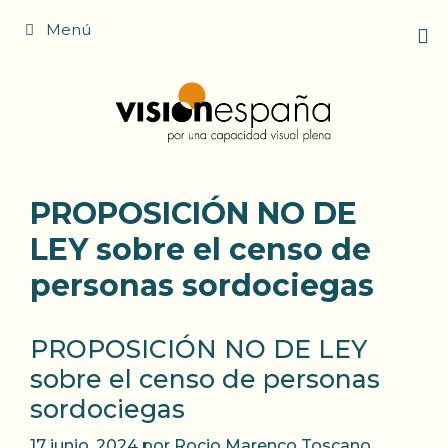
Saltar
Menú
al
contenido
PROPOSICIÓN NO DE
LEY sobre el censo de
personas sordociegas
PROPOSICIÓN NO DE LEY
sobre el censo de personas
sordociegas
17 junio, 2024
por
Rocio Marenco Toscano