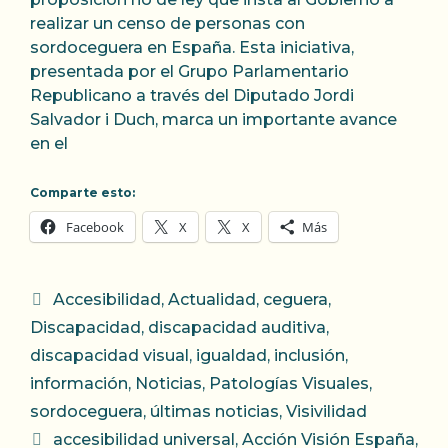
realizar un censo de personas con
sordoceguera en España. Esta iniciativa,
presentada por el Grupo Parlamentario
Republicano a través del Diputado Jordi
Salvador i Duch, marca un importante avance
en el
Comparte esto:
Facebook
X
X
Más
Categorías
Accesibilidad
,
Actualidad
,
ceguera
,
Discapacidad
,
discapacidad auditiva
,
discapacidad visual
,
igualdad
,
inclusión
,
información
,
Noticias
,
Patologías Visuales
,
sordoceguera
,
últimas noticias
,
Visivilidad
Etiquetas
accesibilidad universal
,
Acción Visión España
,