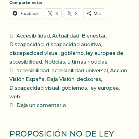
Comparte esto:
Facebook
X
X
Más
Categorías
Accesibilidad
,
Actualidad
,
Bienestar
,
Discapacidad
,
discapacidad auditiva
,
discapacidad visual
,
gobierno
,
ley europea de
accesibilidad
,
Noticias
,
últimas noticias
Etiquetas
accesibilidad
,
accesibilidad universal
,
Acción
Visión España
,
Baja Visión
,
decisores
,
Discapacidad visual
,
gobiernos
,
ley europea
,
web
Deja un comentario
PROPOSICIÓN NO DE LEY