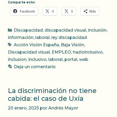
Comparte esto:
Facebook
X
X
Más
Categorías
Discapacidad
,
discapacidad visual
,
inclusión
,
información
,
laboral
,
ley discapacidad
Etiquetas
Acción Visión España
,
Baja Visión
,
Discapacidad visual
,
EMPLEO
,
hazloinclusivo
,
inclusion
,
inclusivo
,
laboral
,
portal
,
web
Deja un comentario
La discriminación no tiene
cabida: el caso de Uxía
20 enero, 2025
por
Andrés Mayor