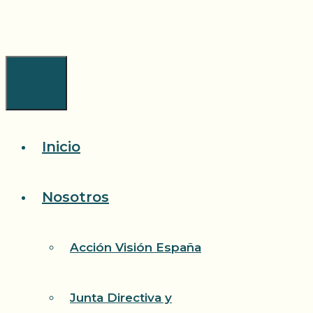
Saltar
al
contenido
Menú
Inicio
Nosotros
Acción Visión España
Junta Directiva y