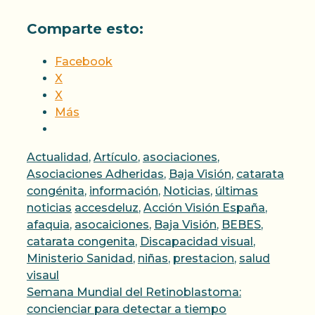
Comparte esto:
Facebook
X
X
Más
Categorías
Actualidad
,
Artículo
,
asociaciones
,
Asociaciones Adheridas
,
Baja Visión
,
catarata
congénita
,
información
,
Noticias
,
últimas
Etiquetas
noticias
accesdeluz
,
Acción Visión España
,
afaquia
,
asocaiciones
,
Baja Visión
,
BEBES
,
catarata congenita
,
Discapacidad visual
,
Ministerio Sanidad
,
niñas
,
prestacion
,
salud
visaul
Semana Mundial del Retinoblastoma:
concienciar para detectar a tiempo