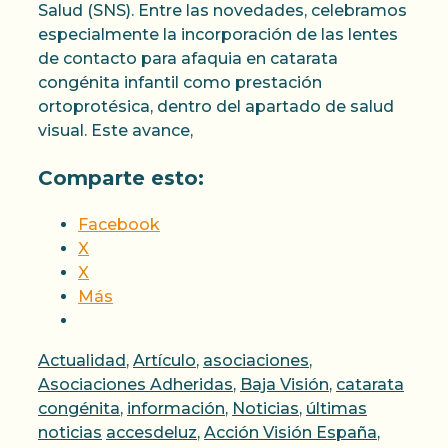
Salud (SNS). Entre las novedades, celebramos
especialmente la incorporación de las lentes
de contacto para afaquia en catarata
congénita infantil como prestación
ortoprotésica, dentro del apartado de salud
visual. Este avance,
Comparte esto:
Facebook
X
X
Más
Categorías
Actualidad
,
Artículo
,
asociaciones
,
Asociaciones Adheridas
,
Baja Visión
,
catarata
congénita
,
información
,
Noticias
,
últimas
Etiquetas
noticias
accesdeluz
,
Acción Visión España
,