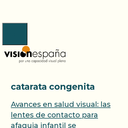
Saltar
al
contenido
Menú
catarata congenita
Avances en salud visual: las
lentes de contacto para
afaquia infantil se