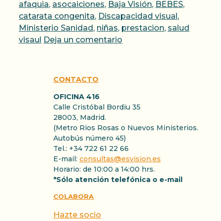
afaquia
,
asocaiciones
,
Baja Visión
,
BEBES
,
catarata congenita
,
Discapacidad visual
,
Ministerio Sanidad
,
niñas
,
prestacion
,
salud
visaul
Deja un comentario
CONTACTO
OFICINA 416
Calle Cristóbal Bordiu 35
28003, Madrid.
(Metro Rios Rosas o Nuevos Ministerios.
Autobús número 45)
Tel.: +34 722 61 22 66
E-mail:
consultas@esvision.es
Horario: de 10:00 a 14:00 hrs.
*Sólo atención telefónica o e-mail
COLABORA
Hazte socio