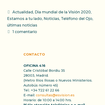
Categorías
Actualidad
,
Dia mundial de la Visión 2020
,
Estamos a tu lado
,
Noticias
,
Teléfono del Ojo
,
últimas noticias
1 comentario
CONTACTO
OFICINA 416
Calle Cristóbal Bordiu 35
28003, Madrid.
(Metro Rios Rosas o Nuevos Ministerios.
Autobús número 45)
Tel.: +34 722 61 22 66
E-mail:
consultas@esvision.es
Horario: de 10:00 a 14:00 hrs.