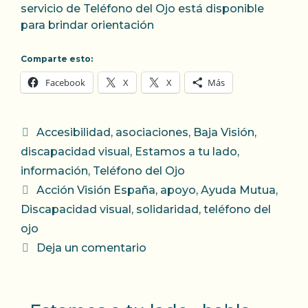
servicio de Teléfono del Ojo está disponible
para brindar orientación
Comparte esto:
Facebook
X
X
Más
Categorías
Accesibilidad
,
asociaciones
,
Baja Visión
,
discapacidad visual
,
Estamos a tu lado
,
información
,
Teléfono del Ojo
Etiquetas
Acción Visión España
,
apoyo
,
Ayuda Mutua
,
Discapacidad visual
,
solidaridad
,
teléfono del
ojo
Deja un comentario