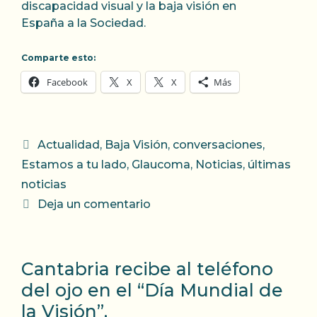
discapacidad visual y la baja visión en
España a la Sociedad.
Comparte esto:
Facebook
X
X
Más
Categorías
Actualidad
,
Baja Visión
,
conversaciones
,
Estamos a tu lado
,
Glaucoma
,
Noticias
,
últimas
noticias
Deja un comentario
Cantabria recibe al teléfono
del ojo en el “Día Mundial de
la Visión”.