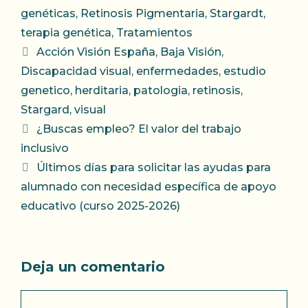
genéticas
,
Retinosis Pigmentaria
,
Stargardt
,
terapia genética
,
Tratamientos
Etiquetas
Acción Visión España
,
Baja Visión
,
Discapacidad visual
,
enfermedades
,
estudio
genetico
,
herditaria
,
patologia
,
retinosis
,
Stargard
,
visual
¿Buscas empleo? El valor del trabajo
inclusivo
Últimos días para solicitar las ayudas para
alumnado con necesidad específica de apoyo
educativo (curso 2025-2026)
Deja un comentario
Comentario