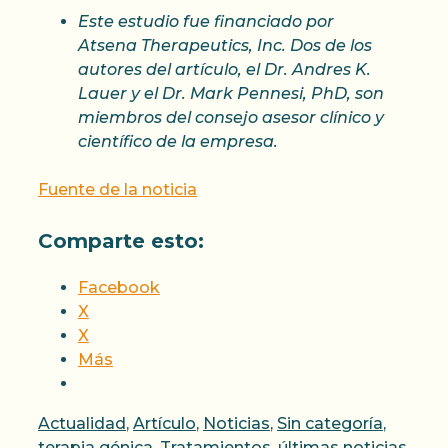
Este estudio fue financiado por
Atsena Therapeutics, Inc. Dos de los
autores del artículo, el Dr. Andres K.
Lauer y el Dr. Mark Pennesi, PhD, son
miembros del consejo asesor clínico y
científico de la empresa.
Fuente de la noticia
Comparte esto:
Facebook
X
X
Más
Categorías
Actualidad
,
Artículo
,
Noticias
,
Sin categoría
,
terapia génica
,
Tratamientos
,
últimas noticias