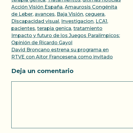
Etiquetas
Acción Visión España
,
Amaurosis Congénita
de Leber
,
avances
,
Baja Visión
,
ceguera
,
Discapacidad visual
,
Investigacion
,
LCA1
,
pacientes
,
terapia genica
,
tratamiento
Impacto y futuro de los Juegos Paralímpicos:
Opinión de Ricardo Gayol
David Broncano estrena su programa en
RTVE con Aitor Francesena como invitado
Deja un comentario
Comentario