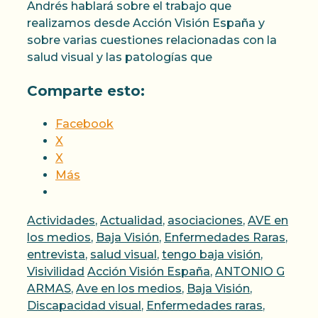
Andrés hablará sobre el trabajo que
realizamos desde Acción Visión España y
sobre varias cuestiones relacionadas con la
salud visual y las patologías que
Comparte esto:
Facebook
X
X
Más
Categorías
Actividades
,
Actualidad
,
asociaciones
,
AVE en
los medios
,
Baja Visión
,
Enfermedades Raras
,
entrevista
,
salud visual
,
tengo baja visión
,
Etiquetas
Visivilidad
Acción Visión España
,
ANTONIO G
ARMAS
,
Ave en los medios
,
Baja Visión
,
Discapacidad visual
,
Enfermedades raras
,