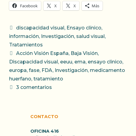
Facebook
X
X
Más
Categorías
discapacidad visual
,
Ensayo clínico
,
información
,
Investigación
,
salud visual
,
Tratamientos
Etiquetas
Acción Visión España
,
Baja Visión
,
Discapacidad visual
,
eeuu
,
ema
,
ensayo clinico
,
europa
,
fase
,
FDA
,
Investigación
,
medicamento
huerfano
,
tratamiento
3 comentarios
CONTACTO
OFICINA 416