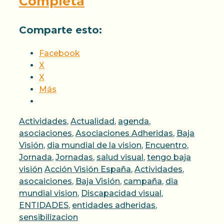
Completa
Comparte esto:
Facebook
X
X
Más
Categorías
Actividades
,
Actualidad
,
agenda
,
asociaciones
,
Asociaciones Adheridas
,
Baja
Visión
,
dia mundial de la vision
,
Encuentro
,
Jornada
,
Jornadas
,
salud visual
,
tengo baja
Etiquetas
visión
Acción Visión España
,
Actividades
,
asocaiciones
,
Baja Visión
,
campaña
,
dia
mundial vision
,
Discapacidad visual
,
ENTIDADES
,
entidades adheridas
,
sensibilizacion