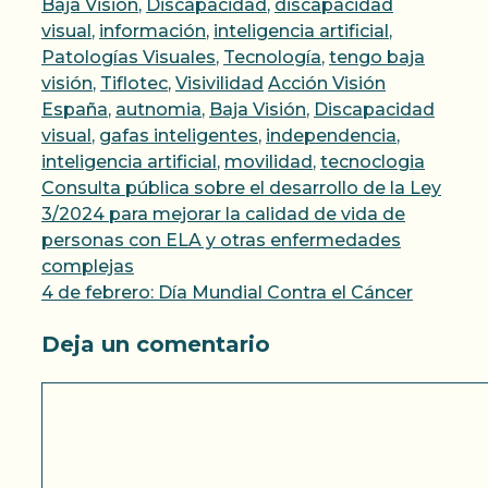
Categorías
Baja Visión
,
Discapacidad
,
discapacidad
visual
,
información
,
inteligencia artificial
,
Patologías Visuales
,
Tecnología
,
tengo baja
Etiquetas
visión
,
Tiflotec
,
Visivilidad
Acción Visión
España
,
autnomia
,
Baja Visión
,
Discapacidad
visual
,
gafas inteligentes
,
independencia
,
inteligencia artificial
,
movilidad
,
tecnoclogia
Consulta pública sobre el desarrollo de la Ley
3/2024 para mejorar la calidad de vida de
personas con ELA y otras enfermedades
complejas
4 de febrero: Día Mundial Contra el Cáncer
Deja un comentario
Comentario