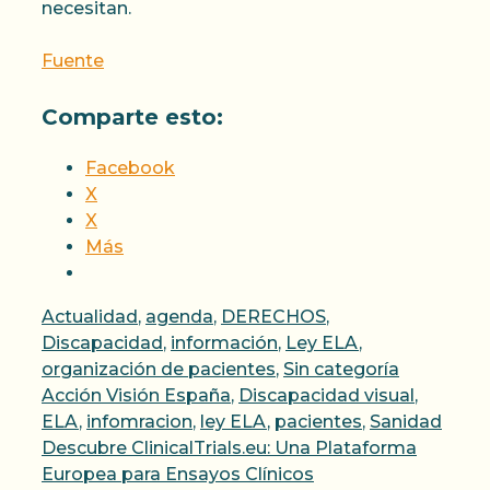
necesitan.
Fuente
Comparte esto:
Facebook
X
X
Más
Categorías
Actualidad
,
agenda
,
DERECHOS
,
Discapacidad
,
información
,
Ley ELA
,
Etiquetas
organización de pacientes
,
Sin categoría
Acción Visión España
,
Discapacidad visual
,
ELA
,
infomracion
,
ley ELA
,
pacientes
,
Sanidad
Descubre ClinicalTrials.eu: Una Plataforma
Europea para Ensayos Clínicos