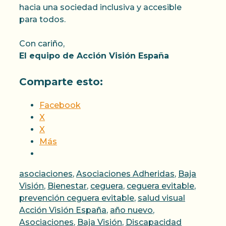
hacia una sociedad inclusiva y accesible
para todos.
Con cariño,
El equipo de Acción Visión España
Comparte esto:
Facebook
X
X
Más
Categorías
asociaciones
,
Asociaciones Adheridas
,
Baja
Visión
,
Bienestar
,
ceguera
,
ceguera evitable
,
Etiquetas
prevención ceguera evitable
,
salud visual
Acción Visión España
,
año nuevo
,
Asociaciones
,
Baja Visión
,
Discapacidad