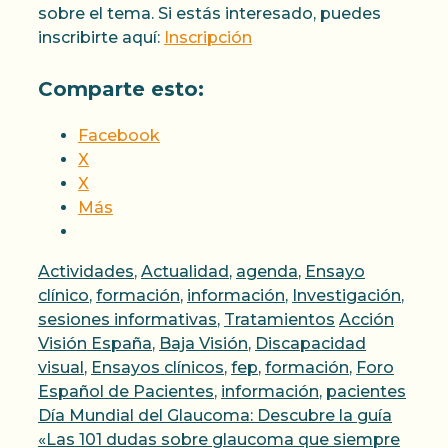
sobre el tema. Si estás interesado, puedes
inscribirte aquí:
Inscripción
Comparte esto:
Facebook
X
X
Más
Categorías
Actividades
,
Actualidad
,
agenda
,
Ensayo
clínico
,
formación
,
información
,
Investigación
,
Etiquetas
sesiones informativas
,
Tratamientos
Acción
Visión España
,
Baja Visión
,
Discapacidad
visual
,
Ensayos clínicos
,
fep
,
formación
,
Foro
Español de Pacientes
,
información
,
pacientes
Día Mundial del Glaucoma: Descubre la guía
«Las 101 dudas sobre glaucoma que siempre