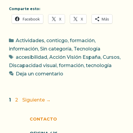
Comparte esto:
Facebook
X
X
Más
Categorías
Actividades
,
conticgo
,
formación
,
información
,
Sin categoría
,
Tecnología
Etiquetas
accesibilidad
,
Acción Visión España
,
Cursos
,
Discapacidad visual
,
formación
,
tecnología
Deja un comentario
Página
Página
1
2
Siguiente
→
CONTACTO