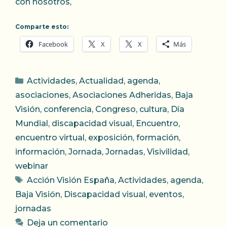
con nosotros,
Comparte esto:
Facebook
X
X
Más
Categorías
Actividades
,
Actualidad
,
agenda
,
asociaciones
,
Asociaciones Adheridas
,
Baja
Visión
,
conferencia
,
Congreso
,
cultura
,
Día
Mundial
,
discapacidad visual
,
Encuentro
,
encuentro virtual
,
exposición
,
formación
,
información
,
Jornada
,
Jornadas
,
Visivilidad
,
webinar
Etiquetas
Acción Visión España
,
Actividades
,
agenda
,
Baja Visión
,
Discapacidad visual
,
eventos
,
jornadas
Deja un comentario