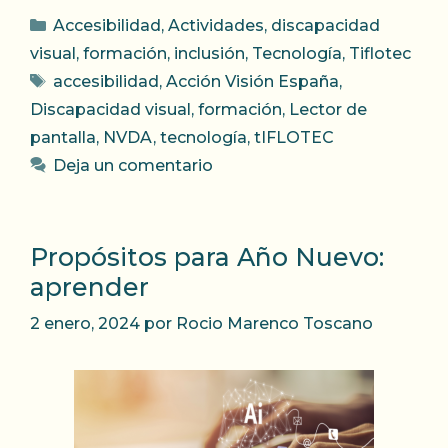
Categorías
Accesibilidad
,
Actividades
,
discapacidad
visual
,
formación
,
inclusión
,
Tecnología
,
Tiflotec
Etiquetas
accesibilidad
,
Acción Visión España
,
Discapacidad visual
,
formación
,
Lector de
pantalla
,
NVDA
,
tecnología
,
tIFLOTEC
Deja un comentario
Propósitos para Año Nuevo:
aprender
2 enero, 2024
por
Rocio Marenco Toscano