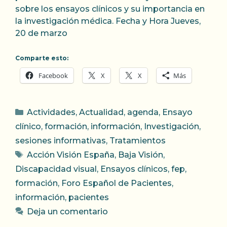
sobre los ensayos clínicos y su importancia en
la investigación médica. Fecha y Hora Jueves,
20 de marzo
Comparte esto:
Facebook
X
X
Más
Categorías
Actividades
,
Actualidad
,
agenda
,
Ensayo
clínico
,
formación
,
información
,
Investigación
,
sesiones informativas
,
Tratamientos
Etiquetas
Acción Visión España
,
Baja Visión
,
Discapacidad visual
,
Ensayos clínicos
,
fep
,
formación
,
Foro Español de Pacientes
,
información
,
pacientes
Deja un comentario